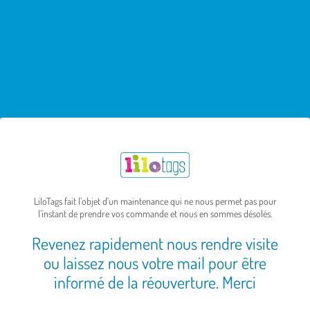
Passer
au
contenu
LiloTags fait l’objet d’un maintenance qui ne nous permet pas pour
l’instant de prendre vos commande et nous en sommes désolés.
Revenez rapidement nous rendre visite
ou laissez nous votre mail pour être
informé de la réouverture. Merci
E-