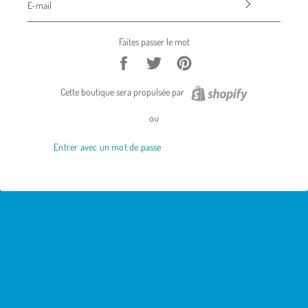
MAIL
S'abonner
Faites passer le mot
Partager
Tweeter
Épingler
sur
sur
sur
Facebook
Twitter
Pinterest
avec
Cette boutique sera propulsée par
le
Phantom
ou
Thème
Entrer avec un mot de passe